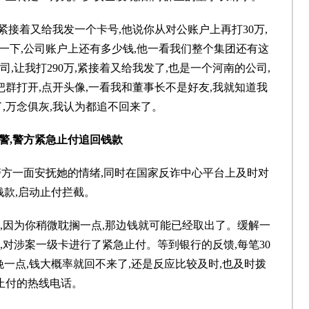
。紧接着又给我发一个卡号,他说你从对公账户上再打30万,
一下,公司账户上还有多少钱,他一看我们整个集团还有这
,让我打290万,紧接着又给我发了,也是一个河南的公司,
把群打开,点开头像,一看我和董事长不是好友,我就知道我
,万念俱灰,我认为都追不回来了。
警,警方紧急止付追回钱款
警方一面安抚她的情绪,同时在国家反诈中心平台上及时对
钱款,启动止付拦截。
快,因为你稍微耽搁一点,那边钱就可能已经取出了。缓解一
,对涉案一级卡进行了紧急止付。等到银行的反馈,每笔30
晚一点,钱大概率就回不来了,还是反应比较及时,也及时拨
止付的热线电话。