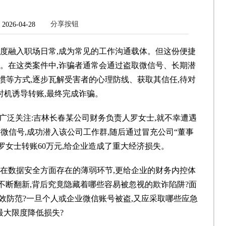
分享按钮
26-04-28
深度融入职场日常,成为常见的工作沟通载体。但这份便捷
机。在这类案件中,诈骗者通常会通过盗取微信号、长期潜
惯等方式,逐步瓦解受害者的心理防线、获取其信任,待对
时机诱导转账,最终完成诈骗。
广泛关注:吉林长春某公司财务负责人罗女士,就不幸遭遇
微信号,成功潜入该公司工作群,随后通过冒充公司“董事
取罗女士转账60万元,给企业造成了重大经济损失。
具在数据安全方面存在的薄弱环节,更给企业的财务内控体
不断翻新,背后究竟隐藏着哪些容易被忽视的欺诈陷阱?面
效防范?一旦个人或企业微信账号被盗,又应采取哪些应急
最大限度降低损失?