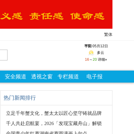
繁体
安全频道
透视之窗
专栏频道
电子报
热门新闻排行
立足千年蟹文化，蟹太太以匠心坚守铸就品牌
千人共赴启航宴，2026「发现宝藏舟山」解锁
全国青少年红赛湖南省赛圆满画上句点