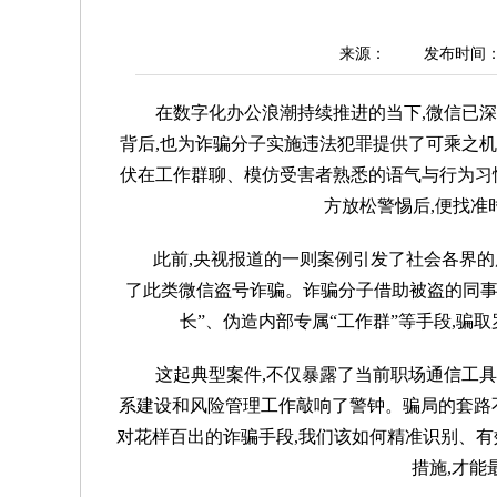
来源：
发布时间：20
在数字化办公浪潮持续推进的当下,微信已
背后,也为诈骗分子实施违法犯罪提供了可乘之
伏在工作群聊、模仿受害者熟悉的语气与行为习
方放松警惕后,便找准
此前,央视报道的一则案例引发了社会各界的
了此类微信盗号诈骗。诈骗分子借助被盗的同事
长”、伪造内部专属“工作群”等手段,骗
这起典型案件,不仅暴露了当前职场通信工
系建设和风险管理工作敲响了警钟。骗局的套路
对花样百出的诈骗手段,我们该如何精准识别、有
措施,才能