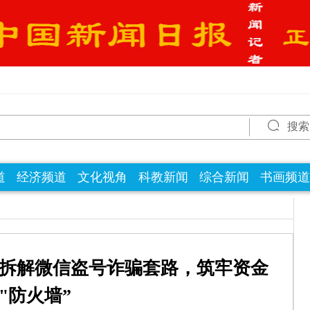
搜索
道
经济频道
文化视角
科教新闻
综合新闻
书画频道
拆解微信盗号诈骗套路，筑牢资金
"防火墙”